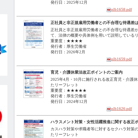
発行日：2025年12月
nlb1658.pdf
正社員と非正規雇用労働者との不合理な待遇差
正社員と非正規雇用労働者との不合理な待遇差
て、法律の概要や具体例を用いて説明している
重要度：★★★★
発行者：厚生労働省
発行日：2026年2月
nlb1659.pdf
育児・介護休業法改正ポイントのご案内
2025年4月・10月に施行される改正育児・介
たリーフレット
重要度：★★★★★
発行者：厚生労働省
発行日：2024年12月
nlb1626.pdf
ハラスメント対策・女性活躍推進に関する改正
カスハラ対策や求職者等に対するセクハラ対策
たリーフレット