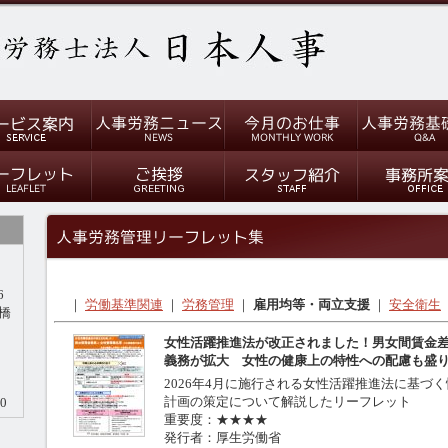
6
｜
労働基準関連
｜
労務管理
｜
雇用均等・両立支援
｜
安全衛生
橋
女性活躍推進法が改正されました！男女間賃金
義務が拡大 女性の健康上の特性への配慮も盛
2026年4月に施行される女性活躍推進法に基づ
計画の策定について解説したリーフレット
0
重要度：★★★★
発行者：厚生労働省