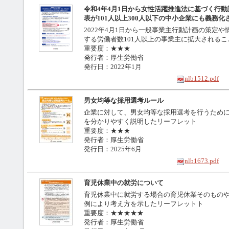
令和4年4月1日から女性活躍推進法に基づく行
表が101人以上300人以下の中小企業にも義務化
2022年4月1日から一般事業主行動計画の策定
する労働者数101人以上の事業主に拡大される
重要度：★★★
発行者：厚生労働省
発行日：2022年1月
nlb1512.pdf
男女均等な採用選考ルール
企業に対して、男女均等な採用選考を行うため
を分かりやすく説明したリーフレット
重要度：★★★
発行者：厚生労働省
発行日：2025年6月
nlb1673.pdf
育児休業中の就労について
育児休業中に就労する場合の育児休業そのもの
例により考え方を示したリーフレットト
重要度：★★★★★
発行者：厚生労働省