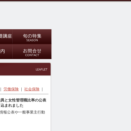
｜
労働保険
｜
社会保険
｜
差異と女性管理職比率の公表
り込まれました
く情報公表や一般事業主行動