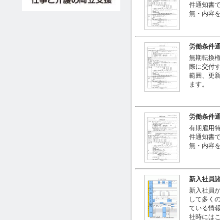
件通知書で
無・内容
労働条件通
無期転換
際に交付す
範囲、更
ます。
労働条件通
有期雇用
件通知書で
無・内容
新入社員
新入社員
して多く
ている情
社時には