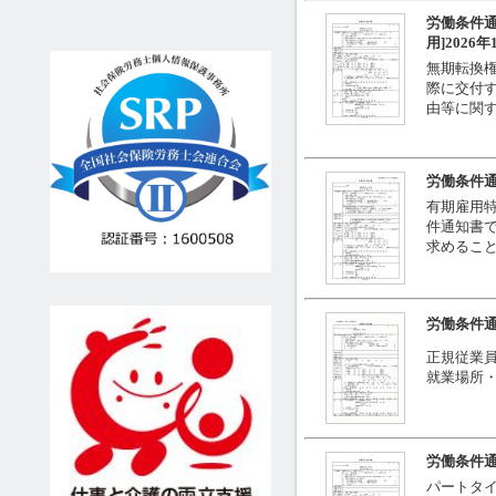
労働条件
用]2026
無期転換
際に交付す
由等に関
労働条件通
有期雇用
件通知書で
求めるこ
労働条件
正規従業員
就業場所
労働条件通
パートタ