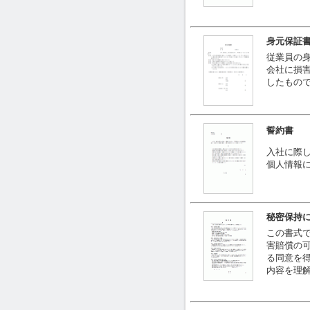
身元保証
従業員の
会社に損
したもの
誓約書
入社に際
個人情報
秘密保持
この書式
害賠償の
る同意を
内容を理