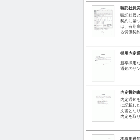
嘱託社員
嘱託社員と
契約に基
は、有期
る労働契
採用内定
新卒採用
通知のサ
内定誓約
内定通知
に記載し
文書とな
内定を取
不採用通