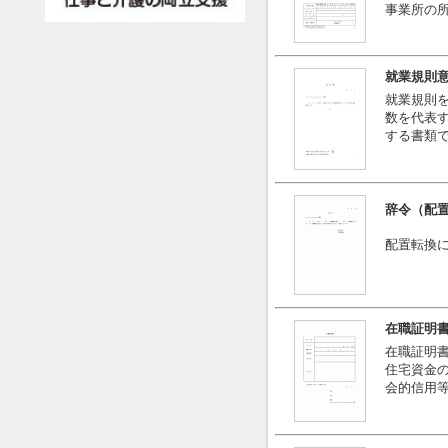
事業所の
就業規則
就業規則
数を代表
する書類
辞令（配
配置転換
在職証明
在職証明
住宅資金
会的信用