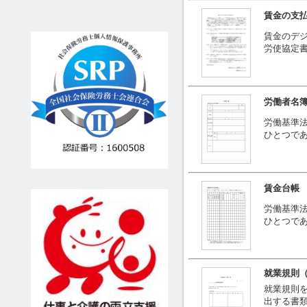
賃金の支
賃金のデ
労使協定
労働者名
労働基準
ひとつで
賃金台帳
労働基準
ひとつで
就業規則
就業規則
出する書