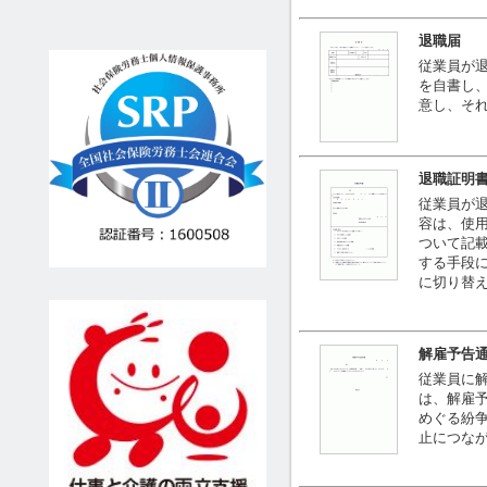
退職届
従業員が
を自書し
意し、そ
退職証明
従業員が
容は、使
ついて記
する手段
に切り替
解雇予告
従業員に
は、解雇
めぐる紛
止につな