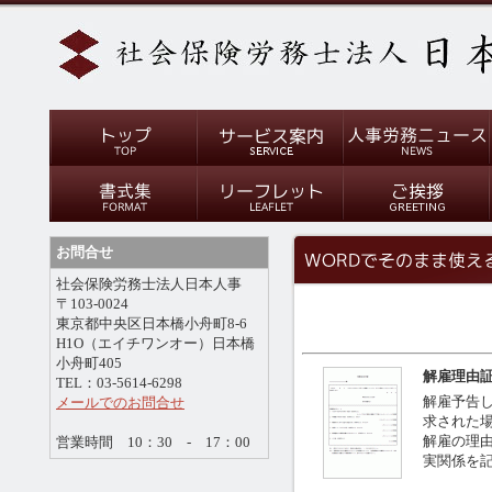
お問合せ
社会保険労務士法人日本人事
〒103-0024
東京都中央区日本橋小舟町8-6
H1O（エイチワンオー）日本橋
小舟町405
解雇理由
TEL：03-5614-6298
解雇予告
メールでのお問合せ
求された
解雇の理
営業時間 10：30 - 17：00
実関係を