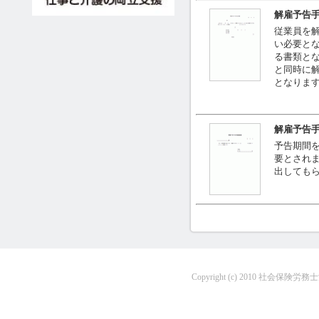
解雇予告
従業員を
い必要と
る書類と
と同時に
となりま
解雇予告
予告期間
要とされ
出しても
Copyright (c) 2010 社会保険労務士