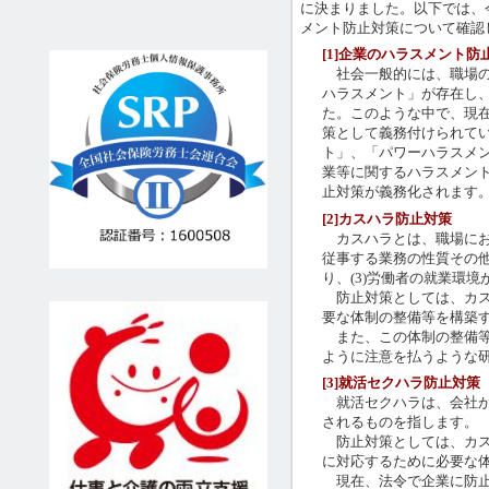
に決まりました。以下では、
メント防止対策について確認
[1]企業のハラスメント防
社会一般的には、職場の
ハラスメント」が存在し
た。このような中で、現
策として義務付けられて
ト」、「パワーハラスメ
業等に関するハラスメン
止対策が義務化されます
[2]カスハラ防止対策
カスハラとは、職場におい
従事する業務の性質その
り、(3)労働者の就業環
防止対策としては、カス
要な体制の整備等を構築
また、この体制の整備等
ように注意を払うような
[3]就活セクハラ防止対策
就活セクハラは、会社が
されるものを指します。
防止対策としては、カス
に対応するために必要な
現在、法令で企業に防止