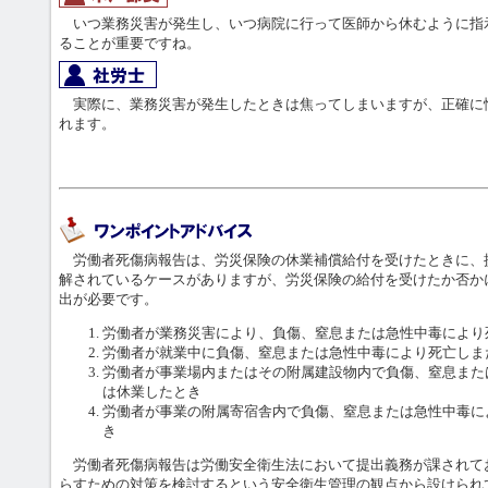
いつ業務災害が発生し、いつ病院に行って医師から休むように指
ることが重要ですね。
実際に、業務災害が発生したときは焦ってしまいますが、正確に
れます。
労働者死傷病報告は、労災保険の休業補償給付を受けたときに、
解されているケースがありますが、労災保険の給付を受けたか否か
出が必要です。
労働者が業務災害により、負傷、窒息または急性中毒により
労働者が就業中に負傷、窒息または急性中毒により死亡し
労働者が事業場内またはその附属建設物内で負傷、窒息また
は休業したとき
労働者が事業の附属寄宿舎内で負傷、窒息または急性中毒に
き
労働者死傷病報告は労働安全衛生法において提出義務が課されて
らすための対策を検討するという安全衛生管理の観点から設けられ