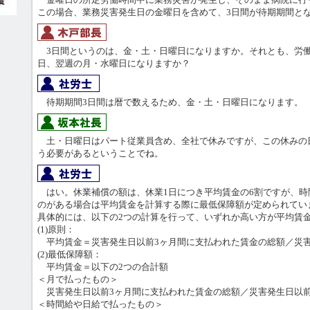
この場合、業務災害発生日の金曜日を含めて、3日間が待期期間と
3日間というのは、金・土・日曜日になりますか。それとも、労
日、翌週の月・水曜日になりますか？
待期期間3日間は暦で数えるため、金・土・日曜日になります。
土・日曜日はパート従業員含め、全社で休みですが、この休みの
う必要があるということでね。
はい。休業補償の額は、休業1日につき平均賃金の6割ですが、時
のがある場合は平均賃金を計算する際に最低保障額が定められてい
具体的には、以下の2つの計算を行って、いずれか高い方が平均賃
(1)原則：
平均賃金＝災害発生日以前3ヶ月間に支払われた賃金の総額／災害
(2)最低保障額：
平均賃金＝以下の2つの合計額
＜月で払ったもの＞
災害発生日以前3ヶ月間に支払われた賃金の総額／災害発生日以前
＜時間給や日給で払ったもの＞